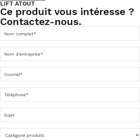
LIFT ATOUT
Ce produit vous intéresse ?
Contactez-nous.
C
o
n
t
a
c
t
e
z
-
n
o
u
s
F