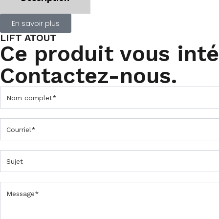
En savoir plus
LIFT ATOUT
Ce produit vous int
Contactez-nous.
C
o
n
t
a
c
t
e
z
-
n