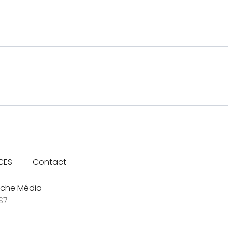
CES
Contact
che Média
S7