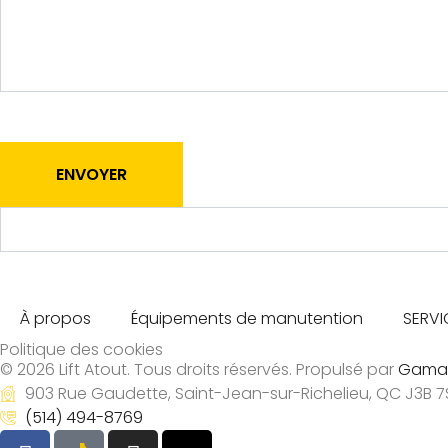
o
u
s
F
o
r
m
u
ENVOYER
l
a
ir
e
P
r
À propos
Équipements de manutention
SERVI
o
Politique des cookies
d
© 2026 Lift Atout. Tous droits réservés. Propulsé par
Gama
u
903 Rue Gaudette, Saint-Jean-sur-Richelieu, QC J3B 7
i
(514) 494-8769
t