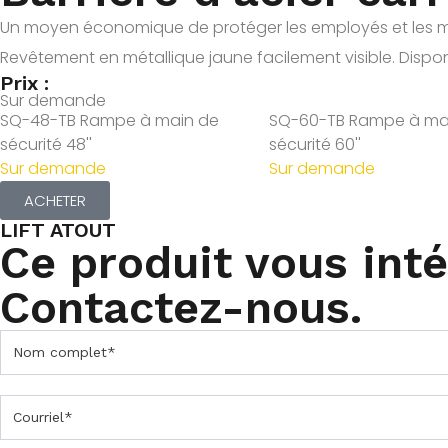
Un moyen économique de protéger les employés et les mach
Revêtement en métallique jaune facilement visible. Dispo
Prix :
Sur demande
SQ-48-TB Rampe à main de
SQ-60-TB Rampe à ma
sécurité 48''
sécurité 60''
Sur demande
Sur demande
ACHETER
LIFT ATOUT
Ce produit vous int
Contactez-nous.
C
o
n
t
a