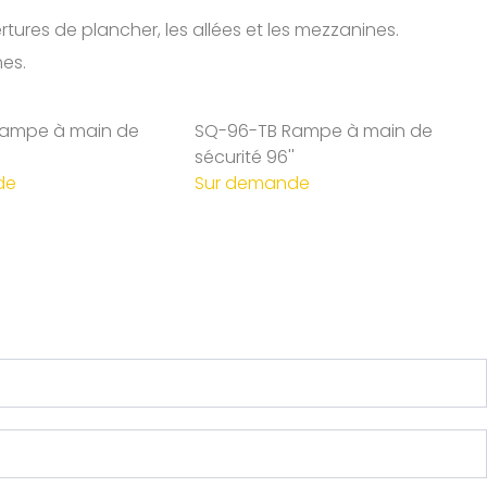
res de plancher, les allées et les mezzanines.
mes.
Rampe à main de
SQ-96-TB Rampe à main de
'
sécurité 96''
de
Sur demande