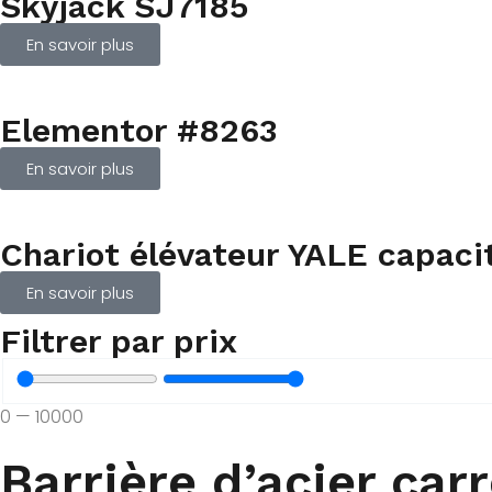
Skyjack SJ7185
En savoir plus
Elementor #8263
En savoir plus
Chariot élévateur YALE capac
En savoir plus
Filtrer par prix
0
—
10000
Barrière d’acier car