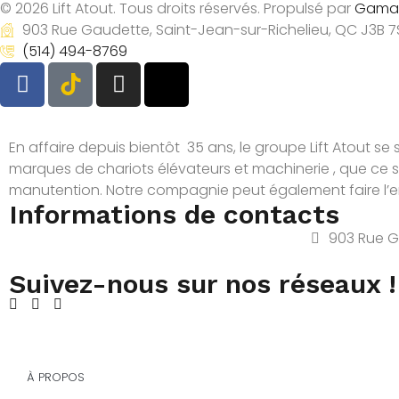
© 2026 Lift Atout. Tous droits réservés. Propulsé par
Gama
r
903 Rue Gaudette, Saint-Jean-sur-Richelieu, QC J3B 7
o
(514) 494-8769
d
u
i
t
s
En affaire depuis bientôt 35 ans, le groupe Lift Atout se s
marques de chariots élévateurs et machinerie , que ce 
manutention. Notre compagnie peut également faire l’ent
Informations de contacts
903 Rue G
Suivez-nous sur nos réseaux !
À PROPOS