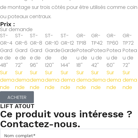
de montage sur trois côtés pour être utilisés comme coin
ou poteaux centraux.
Prix :
Sur demande
ST-
ST-
ST-
ST-
ST-
GR-
GR-
GR-
GR-
GR-4
GR-6
GR-8
GR-10
GR-12
TP18
TP42
TP60
TP72
Gard
Gard
Gard
Garde
Garde
Potea
Potea
Potea
Potea
e de
e de
e de
de
de
u de
u de
u de
u de
48''
72''
96''
120''
144''
18''
42''
60''
72''
Sur
Sur
Sur
Sur
Sur
Sur
Sur
Sur
Sur
dema
dema
dema
dema
dema
dema
dema
dema
dema
nde
nde
nde
nde
nde
nde
nde
nde
nde
ACHETER
LIFT ATOUT
Ce produit vous intéresse ?
Contactez-nous.
C