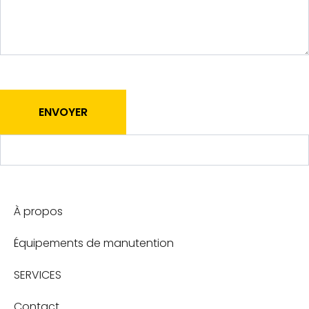
a
ir
e
P
r
o
d
ENVOYER
u
i
t
s
À propos
Équipements de manutention
SERVICES
Contact