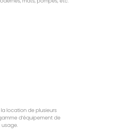
odernes, mâts, pompes, etc.
 la location de plusieurs
 la gamme d’équipement de
t usage.