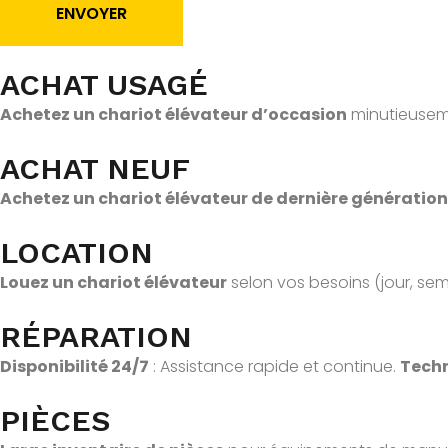
o
ENVOYER
r
m
u
ACHAT USAGÉ
l
Achetez un chariot élévateur d’occasion
minutieusemen
a
ir
ACHAT NEUF
e
Achetez un chariot élévateur de dernière génération
LOCATION
Louez un chariot élévateur
selon vos besoins (jour, se
RÉPARATION
Disponibilité 24/7
: Assistance rapide et continue.
Techn
PIÈCES