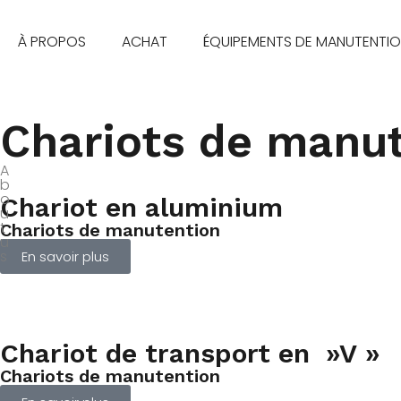
À PROPOS
ACHAT
ÉQUIPEMENTS DE MANUTENTI
Chariots de manu
A
b
o
Chariot en aluminium
u
t
Chariots de manutention
u
s
En savoir plus
Chariot de transport en »V »
Chariots de manutention