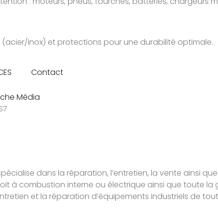
tion : moteurs, pneus, fourches, batteries, chargeurs m
(acier/inox) et protections pour une durabilité optimale.
CES
Contact
che Média
S7
pécialise dans la réparation, l’entretien, la vente ainsi que
soit à combustion interne ou électrique ainsi que toute
retien et la réparation d’équipements industriels de tou